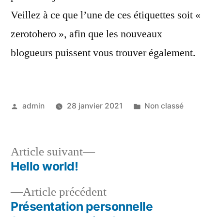
Veillez à ce que l’une de ces étiquettes soit «
zerotohero », afin que les nouveaux
blogueurs puissent vous trouver également.
Publié
Publié
admin
28 janvier 2021
Non classé
par
dans
Article
Article suivant
suivant :
Hello world!
Navigation
Article
Article précédent
de
précédent :
Présentation personnelle